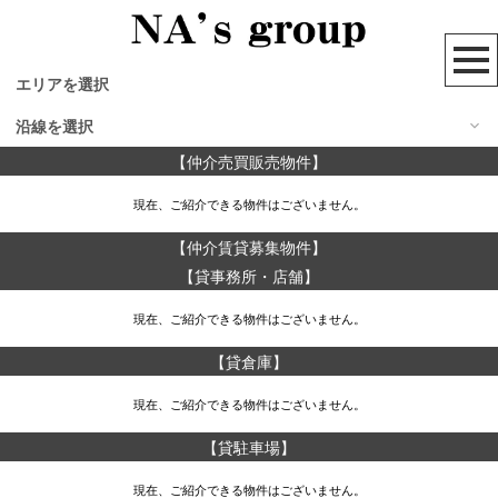
エリアを選択
沿線を選択
江戸川区
【仲介売買販売物件】
大田区
JR京浜東北線
品川区
現在、ご紹介できる物件はございません。
JR山手線
杉並区
JR総務本線
世田谷区
【仲介賃貸募集物件】
JR南武線
豊島区
【貸事務所・店舗】
JR中央本線
川崎市
JR川越線
他のエリア
現在、ご紹介できる物件はございません。
東急池上線
東急大井町線
【貸倉庫】
東急多摩川線
東京メトロ丸ノ内線
現在、ご紹介できる物件はございません。
田園都市線
【貸駐車場】
小田急線
京急本線
現在、ご紹介できる物件はございません。
都営浅草線