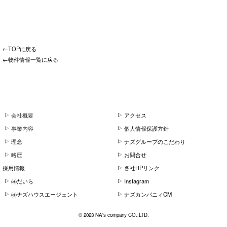
都営三田線
都電荒川線
西武新宿線
←TOPに戻る
←物件情報一覧に戻る
会社概要
アクセス
事業内容
個人情報保護方針
理念
ナズグループのこだわり
略歴
お問合せ
採用情報
各社HPリンク
㈱だいら
Instagram
㈱ナズハウスエージェント
ナズカンパニィCM
© 2023 NA's company CO.,LTD.